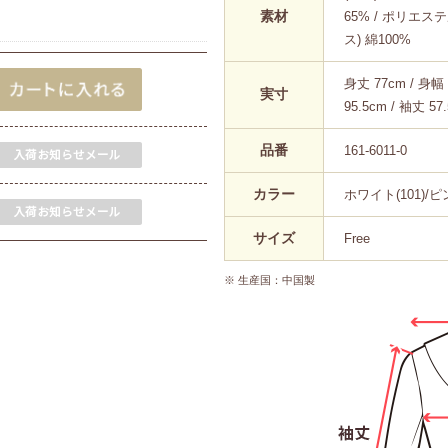
素材
65% / ポリエス
ス) 綿100%
身丈 77cm / 身幅 
実寸
95.5cm / 袖丈 57
品番
161-6011-0
カラー
ホワイト(101)/ピン
サイズ
Free
※ 生産国：中国製