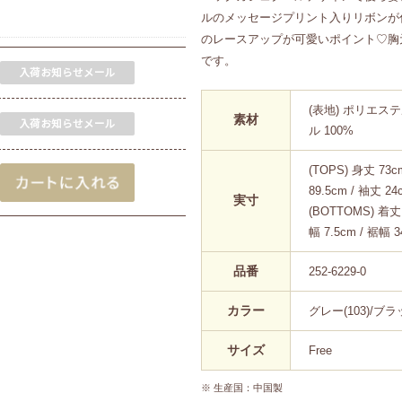
ルのメッセージプリント入りリボンが
のレースアップが可愛いポイント♡胸
です。
(表地) ポリエステ
素材
ル 100%
(TOPS) 身丈 73c
89.5cm / 袖丈 24
実寸
(BOTTOMS) 着丈
幅 7.5cm / 裾幅 
品番
252-6229-0
カラー
グレー(103)/ブラッ
サイズ
Free
※ 生産国：中国製