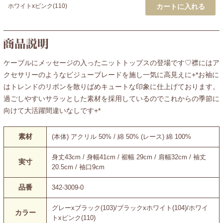
ホワイトxピンク(110)
ケーブルにメッセージの入ったニットトップスの登場です♡襟にはア
クセサリーのようなビジューブレードを施し一気に高見えに+*お袖に
はトレンドのリボンを散りばめキュートな印象に仕上げております。
過ごしやすいサラッとした素材を採用しているのでこれからの季節に
向けて大活躍間違いなしです+*
素材
(本体) アクリル 50% / 綿 50% (レース) 綿 100%
身丈43cm / 身幅41cm / 裾幅 29cm / 肩幅32cm / 袖丈
実寸
20.5cm / 袖口9cm
品番
342-3009-0
グレーxブラック(103)/ブラックxホワイト(104)/ホワイ
カラー
トxピンク(110)