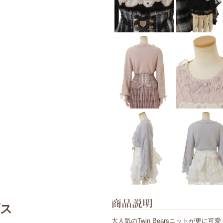
プス
大人気のTwin Bearsニットが更