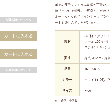
ボアの双子くまちゃん刺繍が可愛いニ
連リボン付で細部まで可愛くこだわり
ルーネックなので、インナーにブラウ
ートを楽しんでいただけます。
(本体) アクリル56
素材
ステル 100％ (
ステル100％ (チ
実寸
身丈51.5cm / 身幅
品番
451-3005-0
カラー
ホワイト(101)/ブラ
サイズ
Free
※ 生産国：中国製