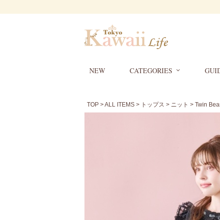
NEW
CATEGORIES
GUI
TOP
>
ALL ITEMS
>
トップス
>
ニット
> Twin 