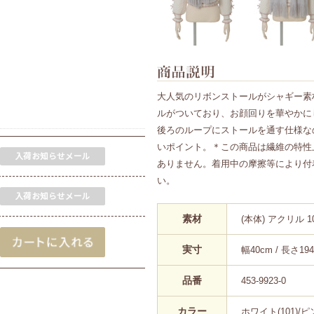
大人気のリボンストールがシャギー素
ルがついており、お顔回りを華やかに
後ろのループにストールを通す仕様な
いポイント。＊この商品は繊維の特性
ありません。着用中の摩擦等により付
い。
素材
(本体) アクリル 
実寸
幅40cm / 長さ19
品番
453-9923-0
カラー
ホワイト(101)/ピン