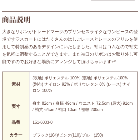
大きなリボンがトレードマークのプリンセスライクなワンピースの登
場です♡スカートにはたくさんのはしごレースとレースのフリルを使
用して特別感のあるデザインにいたしました。袖口はゴムなので袖丈
を気軽に調整することができます。また袖口のリボンはお取り外し可
能ですのでお好きな場所にアレンジして頂けちゃいます+*
(表地) ポリエステル 100% (裏地) ポリエステル100%
素材
(別布) ナイロン 92% / ポリウレタン 8% (レース) ナイ
ロン 100%
身丈 82cm / 身幅 49cm / ウエスト 72.5cm (最大) 91cm
実寸
/ 袖丈 64cm / 袖口 10cm / 裾幅 200cm
品番
151-6003-0
カラー
ブラック(104)/ピンク(110)/ブルー(150)