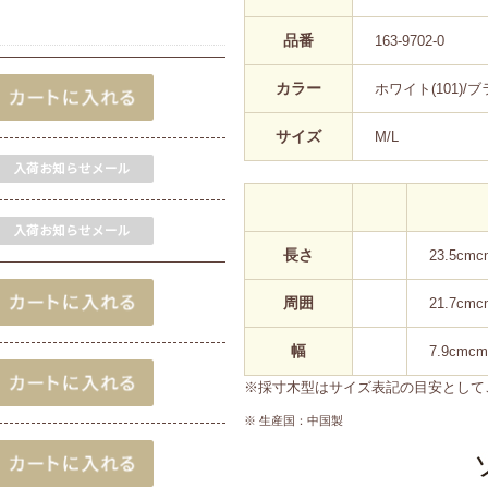
品番
163-9702-0
カラー
ホワイト(101)/ブラ
サイズ
M/L
長さ
23.5cmc
周囲
21.7cmc
幅
7.9cmcm
※採寸木型はサイズ表記の目安として
※ 生産国：中国製