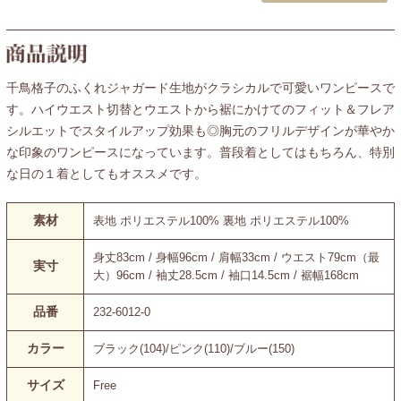
千鳥格子のふくれジャガード生地がクラシカルで可愛いワンピースで
す。ハイウエスト切替とウエストから裾にかけてのフィット＆フレア
シルエットでスタイルアップ効果も◎胸元のフリルデザインが華やか
な印象のワンピースになっています。普段着としてはもちろん、特別
な日の１着としてもオススメです。
素材
表地 ポリエステル100% 裏地 ポリエステル100%
身丈83cm / 身幅96cm / 肩幅33cm / ウエスト79cm（最
実寸
大）96cm / 袖丈28.5cm / 袖口14.5cm / 裾幅168cm
品番
232-6012-0
カラー
ブラック(104)/ピンク(110)/ブルー(150)
サイズ
Free