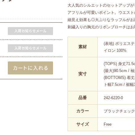
大人気のシルエットのセットアップが
アフリルが可愛いポイント。ウエスト
細見え効果も◎大ぶりなラッフルがお
刺繡入りの胸元のリボンブローチはお
(表地) ポリエステル
素材
イロン 100%
(TOPS) 身丈71.
(最大)90.5cm / 
実寸
(BOTTOMS) 着丈
ト幅7.5cm / 裾幅3
品番
242-6220-0
カラー
ブラックチェック(10
サイズ
Free