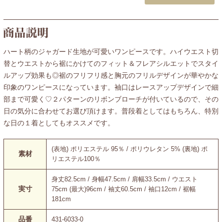
ハート柄のジャガード生地が可愛いワンピースです。ハイウエスト切
替とウエストから裾にかけてのフィット＆フレアシルエットでスタイ
ルアップ効果も◎裾のフリフリ感と胸元のフリルデザインが華やかな
印象のワンピースになっています。袖口はレースアップデザインで細
部まで可愛く♡２パターンのリボンブローチが付いているので、その
日の気分に合わせてお選び頂けます。普段着としてはもちろん、特別
な日の１着としてもオススメです。
(表地) ポリエステル 95％ / ポリウレタン 5% (裏地) ポ
素材
リエステル100％
身丈82.5cm / 身幅47.5cm / 肩幅33.5cm / ウエスト
実寸
75cm (最大)96cm / 袖丈60.5cm / 袖口12cm / 裾幅
181cm
品番
431-6033-0