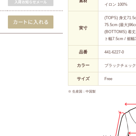
素材
イロン 100%
(TOPS) 身丈71.5
75.5cm (最大)96
実寸
(BOTTOMS) 着丈
ト幅7.5cm / 裾幅3
品番
441-6227-0
カラー
ブラックチェック(10
サイズ
Free
※ 生産国：中国製