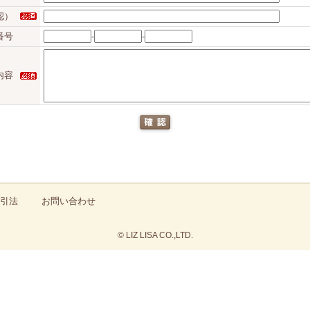
認）
番号
-
-
内容
引法
お問い合わせ
© LIZ LISA CO.,LTD.