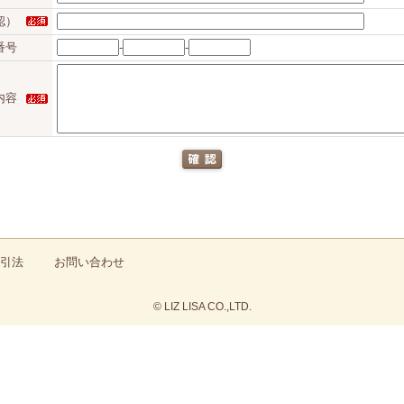
認）
番号
-
-
内容
引法
お問い合わせ
© LIZ LISA CO.,LTD.