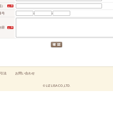
認）
番号
-
-
内容
引法
お問い合わせ
© LIZ LISA CO.,LTD.