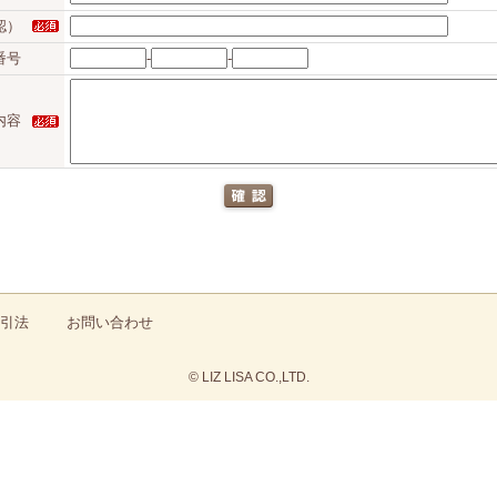
認）
番号
-
-
内容
引法
お問い合わせ
© LIZ LISA CO.,LTD.