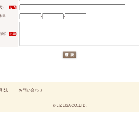
認）
番号
-
-
内容
引法
お問い合わせ
© LIZ LISA CO.,LTD.