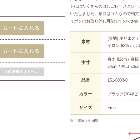
トにはたくさんのはしごレースとレー
いたしました。袖口はゴムなので袖丈
リボンはお取り外し可能ですのでお好
(表地) ポリエステル
素材
イロン 92% / ポ
身丈 82cm / 身幅 
実寸
64cm / 袖口 10c
品番
151-6003-0
カラー
ブラック(104)/ピン
サイズ
Free
※ 生産国：中国製