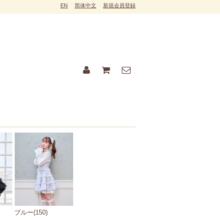
EN
简体中文
新規会員登録
）
ブルー(150)