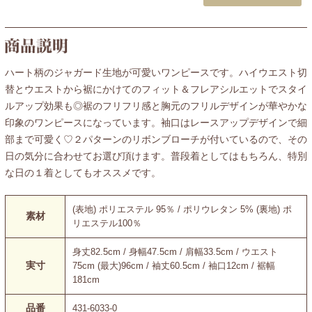
ハート柄のジャガード生地が可愛いワンピースです。ハイウエスト切
替とウエストから裾にかけてのフィット＆フレアシルエットでスタイ
ルアップ効果も◎裾のフリフリ感と胸元のフリルデザインが華やかな
印象のワンピースになっています。袖口はレースアップデザインで細
部まで可愛く♡２パターンのリボンブローチが付いているので、その
日の気分に合わせてお選び頂けます。普段着としてはもちろん、特別
な日の１着としてもオススメです。
(表地) ポリエステル 95％ / ポリウレタン 5% (裏地) ポ
素材
リエステル100％
身丈82.5cm / 身幅47.5cm / 肩幅33.5cm / ウエスト
実寸
75cm (最大)96cm / 袖丈60.5cm / 袖口12cm / 裾幅
181cm
品番
431-6033-0