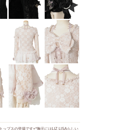
プスの登場です+*胸元にはLIZ LISAらしい