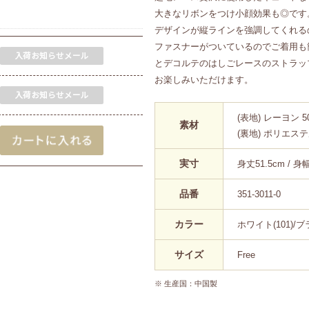
大きなリボンをつけ小顔効果も◎です
デザインが縦ラインを強調してくれる
ファスナーがついているのでご着用も
とデコルテのはしごレースのストラッ
お楽しみいただけます。
(表地) レーヨン 5
素材
(裏地) ポリエステル
実寸
身丈51.5cm / 身幅
品番
351-3011-0
カラー
ホワイト(101)/ブラ
サイズ
Free
※ 生産国：中国製