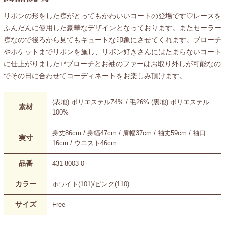
リボンの形をした襟がとってもかわいいコートの登場です♡レースを
ふんだんに使用した豪華なデザインとなっております。またセーラー
襟なので後ろから見てもキュートな印象にさせてくれます。ブローチ
やポケットまでリボンを施し、リボン好きさんにはたまらないコート
に仕上がりました+*ブローチとお袖のファーはお取り外しが可能なの
でその日に合わせてコーディネートをお楽しみ頂けます。
(表地) ポリエステル74% / 毛26% (裏地) ポリエステル
素材
100%
身丈86cm / 身幅47cm / 肩幅37cm / 袖丈59cm / 袖口
実寸
16cm / ウエスト46cm
品番
431-8003-0
カラー
ホワイト(101)/ピンク(110)
サイズ
Free