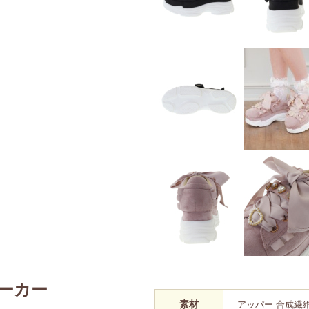
ーカー
素材
アッパー 合成繊維