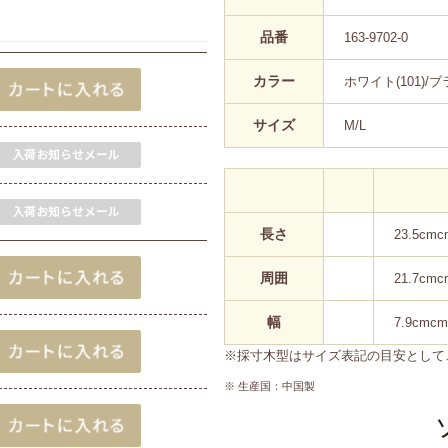
品番
163-9702-0
カラー
ホワイト(101)/ブラ
サイズ
M/L
長さ
23.5cmc
周囲
21.7cmc
幅
7.9cmcm
※採寸木型はサイズ表記の目安として
※ 生産国：中国製