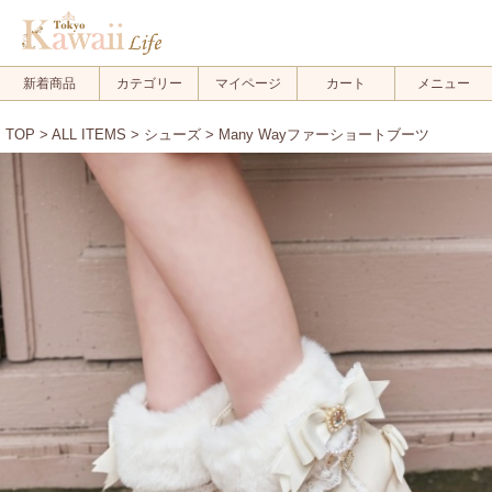
新着商品
カテゴリー
マイページ
カート
メニュー
TOP
>
ALL ITEMS
>
シューズ
> Many Wayファーショートブーツ