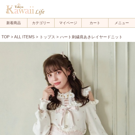
新着商品
カテゴリー
マイページ
カート
メニュー
TOP
>
ALL ITEMS
>
トップス
> ハート刺繍肩あきレイヤードニット