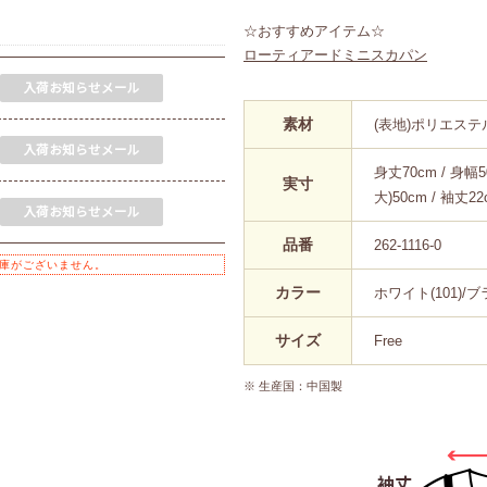
☆おすすめアイテム☆
ローティアードミニスカパン
素材
(表地)ポリエステル
身丈70cm / 身幅5
実寸
大)50cm / 袖丈2
品番
262-1116-0
庫がございません。
カラー
ホワイト(101)/ブラ
サイズ
Free
※ 生産国：中国製