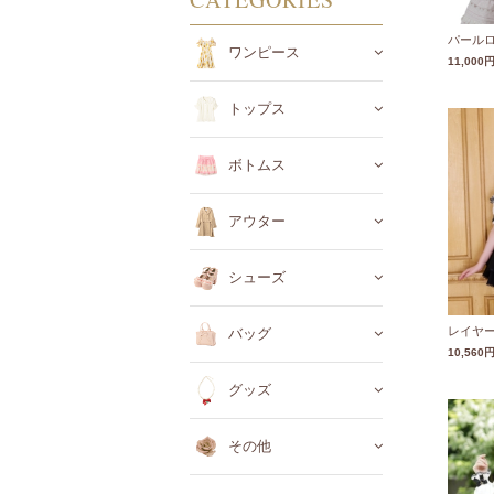
パール
ワンピース
11,000
トップス
ボトムス
アウター
シューズ
レイヤ
バッグ
10,560
グッズ
その他