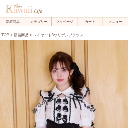
新着商品
カテゴリー
マイページ
カート
メニュー
TOP
>
新着商品
> レイヤード3つリボンブラウス