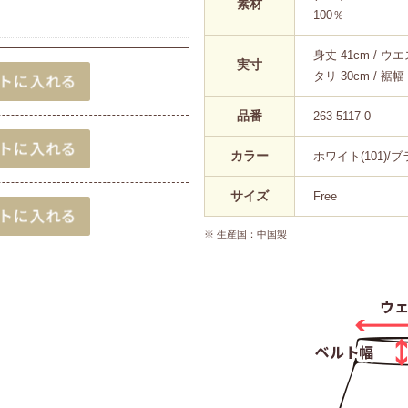
素材
100％
身丈 41cm / ウエ
実寸
タリ 30cm / 裾幅 
品番
263-5117-0
カラー
ホワイト(101)/ブラ
サイズ
Free
※ 生産国：中国製