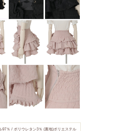
ル97％ / ポリウレタン3％ (裏地)ポリエステル