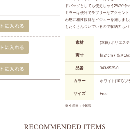
ドバッグとしても使えちゃう2WAY
ミラーは便利でラブリーなアクセント
わ感に相性抜群なビジューを施しまし
もたくさんついているので収納力もバ
素材
(本体) ポリエステル
実寸
幅24cm / 高さ16
品番
343-9525-0
カラー
ホワイト(101)/ブラ
サイズ
Free
※ 生産国：中国製
RECOMMENDED ITEMS