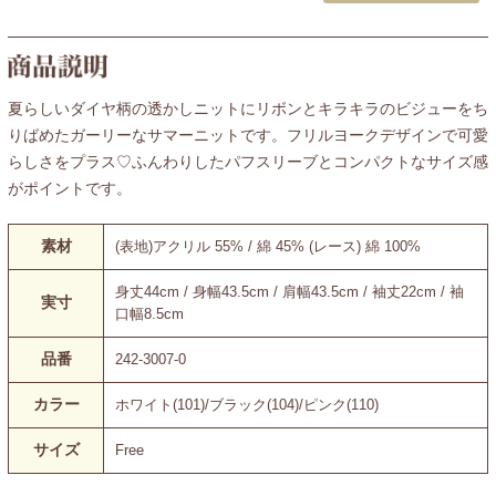
夏らしいダイヤ柄の透かしニットにリボンとキラキラのビジューをち
りばめたガーリーなサマーニットです。フリルヨークデザインで可愛
らしさをプラス♡ふんわりしたパフスリーブとコンパクトなサイズ感
がポイントです。
素材
(表地)アクリル 55% / 綿 45% (レース) 綿 100%
身丈44cm / 身幅43.5cm / 肩幅43.5cm / 袖丈22cm / 袖
実寸
口幅8.5cm
品番
242-3007-0
カラー
ホワイト(101)/ブラック(104)/ピンク(110)
サイズ
Free